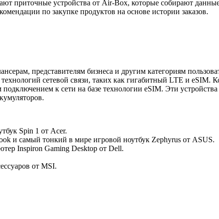
тают приточные устройства от Air-Box, которые собирают данны
омендации по закупке продуктов на основе истории заказов.
ансерам, представителям бизнеса и другим категориям пользов
х технологий сетевой связи, таких как гигабитный LTE и eSIM.
 подключением к сети на базе технологии eSIM. Эти устройства
кумуляторов.
бук Spin 1 от Acer.
ook и самый тонкий в мире игровой ноутбук Zephyrus от ASUS.
ер Inspiron Gaming Desktop от Dell.
ессуаров от MSI.