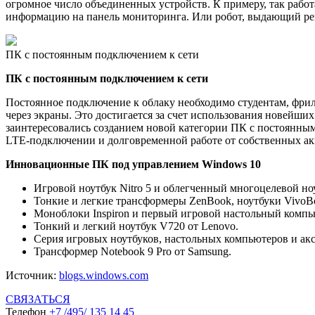
огромное число объединенных устройств. К примеру, так рабо
информацию на панель мониторинга. Или робот, выдающий рек
ПК с постоянным подключением к сети
ПК с постоянным подключением к сети
Постоянное подключение к облаку необходимо студентам, фрил
через экраны. Это достигается за счет использования новейши
заинтересовались созданием новой категории ПК с постоянным
LTE-подключении и долговременной работе от собственных ак
Инновационные ПК под управлением Windows 10
Игровой ноутбук Nitro 5 и облегченный многоцелевой ноут
Тонкие и легкие трансформеры ZenBook, ноутбуки VivoB
Моноблоки Inspiron и первый игровой настольный компьют
Тонкий и легкий ноутбук V720 от Lenovo.
Серия игровых ноутбуков, настольных компьютеров и акс
Трансформер Notebook 9 Pro от Samsung.
Источник:
blogs.windows.com
СВЯЗАТЬСЯ
Телефон
+7 /495/ 135 14 45