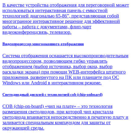
В качестве устройства отображения для переговорной может
использоваться интерактивная панель с емкостной
технологией диагональю 65-86”, представляющая собой
многогранное интерактивное решение для эффективной
работы – работа с документами, флип-чарт
видеоконференцсвязь, телевизор.
Видеопроцессор многооконного отображения
Система отображения оснащается высокопроизводительным
видеопроцессором, позволяющем гибко управлять
отображением (выбор источника, выбор окна, выбор
раскладки экрана) при помощи WEB-интерфейса штатного
приложения, развернутого на ПК или планшете под ОС
Windows или Android в интерактивном режиме.
Светодиодный дисплей с технологией cob (chip-onboard)
COB (chip-on-board) «чип на плате» – это технология
размещения светодиодов, при которой чип кристалла
светодиода впаивается непосредственно в печатную плату и
заливается специальным компаундом для защиты от
окружающей среды.