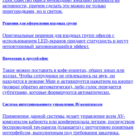
Пространство офиса необходимо зонально разбивать на
активности, причем сделать это можно не только
перегородками, но и светом.
Решения для оформления входных групп
Оригинальные решения для входных групп офисов с
использованием LED-экранов придают статусность и несут
неповторимый запоминающийся эффект.
Видеоокно в другой офис
Такие можно поставить в кофе-поинтах, общих зонах или
холлах. Чтобы сотрудники не отвлекались на звук, он
находится в режиме Mute и активируется нажатием на кнопку
(возврат обратно автоматически), либо голос передается
субтитрами, которые формируются автоматически.
Система интегрированного управления AV-комплексом
Применение данной системы делает управление всем AV-
комплексом кабинета или конференцзала легким, посредством
беспроводной тач-панели (планшета) с интуитивно понятным
интерфейсом, выполненным под требования заказчика.