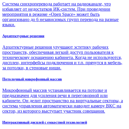
Система синхроперевода работает на радиоканале, что
избавляет от недостатков ИК-систем. При проведении
мероприятия в режиме «Open Space» может быть
организовано до 6 независимых групп перевода на разные
языки.
Архитектурные решения
Архитектурные решения улучшают эстетику рабочих
пространств, обеспечивая легкий доступ пользователя к
техническому оснащению кабинета. Когда не используются,
дисплеи, интерфейсы подключения и т.п. прячутся в мебель,
за потолки, в стеновые ниши.
Потолочный микрофонный массив
Микрофонный массив устанавливается на потолке и
предназначен для усиления речи в переговорной или
кабинете. Он делит пространство на виртуальные секторы, а
система управления автоматически наводит камеру ВКС на
сектор, из которого выступает участник совещания.
Интерактивный дисплей с емкостной технологией