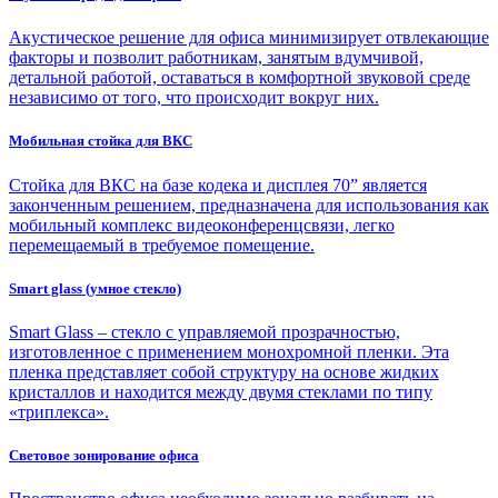
Акустическое решение для офиса минимизирует отвлекающие
факторы и позволит работникам, занятым вдумчивой,
детальной работой, оставаться в комфортной звуковой среде
независимо от того, что происходит вокруг них.
Мобильная стойка для ВКС
Стойка для ВКС на базе кодека и дисплея 70” является
законченным решением, предназначена для использования как
мобильный комплекс видеоконференцсвязи, легко
перемещаемый в требуемое помещение.
Smart glass (умное стекло)
Smart Glass – стекло c управляемой прозрачностью,
изготовленное с применением монохромной пленки. Эта
пленка представляет собой структуру на основе жидких
кристаллов и находится между двумя стеклами по типу
«триплекса».
Световое зонирование офиса