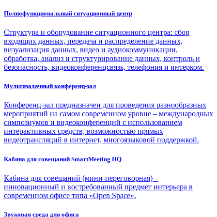
Полнофункциональный ситуационный центр
Структура и оборудование ситуационного центра: сбор
входящих данных, передача и распределение данных,
визуализация данных, видео и аудиокоммуникации,
обработка, анализ и структурирование данных, контроль и
безопасность, видеоконференцсвязь, телефония и интерком.
Мультизадачный конференц-зал
Конференц-зал предназначен для проведения разнообразных
мероприятий на самом современном уровне – международных
симпозиумов и видеоконференций с использованием
интерактивных средств, возможностью прямых
видеотрансляций в интернет, многоязыковой поддержкой.
Кабина для совещаний SmartMeeting HQ
Кабина для совещаний (мини-переговорная) –
инновационный и востребованный предмет интерьера в
современном офисе типа «Open Space».
Звуковая среда для офиса