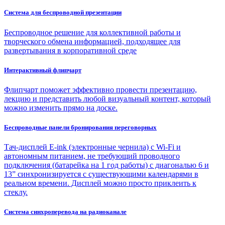
Система для беспроводной презентации
Беспроводное решение для коллективной работы и
творческого обмена информацией, подходящее для
развертывания в корпоративной среде
Интерактивный флипчарт
Флипчарт поможет эффективно провести презентацию,
лекцию и представить любой визуальный контент, который
можно изменить прямо на доске.
Беспроводные панели бронирования переговорных
Тач-дисплей E-ink (электронные чернила) с Wi-Fi и
автономным питанием, не требующий проводного
подключения (батарейка на 1 год работы) с диагональю 6 и
13” синхронизируется с существующими календарями в
реальном времени. Дисплей можно просто приклеить к
стеклу.
Система синхроперевода на радиоканале